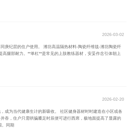
2026-03-02
庚纪层的住户使用。 潍坊高温隔热材料-陶瓷纤维毯-潍坊陶瓷纤
提高腿部耐力。**单杠**是常见的上肢教练器材，安妥作念引体朝上
2026-02-20
，成为当代健康生计的新吸收。 社区健身器材时时建造在小区或各
科并吞，住户只需哄骗餍足时辰便可进行西席，极地面提高了显露的
围。同期