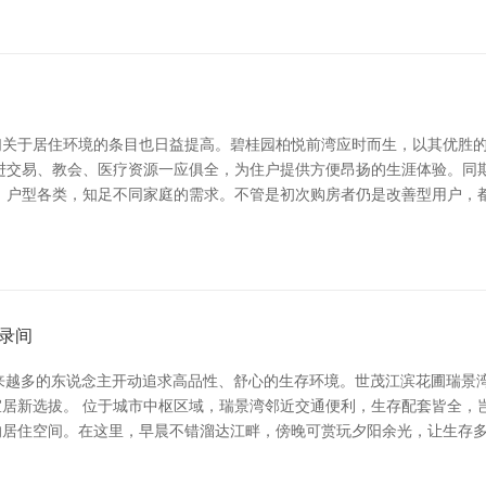
们关于居住环境的条目也日益提高。碧桂园柏悦前湾应时而生，以其优胜
进交易、教会、医疗资源一应俱全，为住户提供方便昂扬的生涯体验。同
，户型各类，知足不同家庭的需求。不管是初次购房者仍是改善型用户，
录间
，越来越多的东说念主开动追求高品性、舒心的生存环境。世茂江滨花圃瑞
居新选拔。 位于城市中枢区域，瑞景湾邻近交通便利，生存配套皆全，
的居住空间。在这里，早晨不错溜达江畔，傍晚可赏玩夕阳余光，让生存