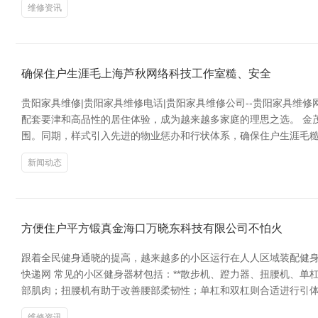
维修资讯
确保住户生涯毛上海芦秋网络科技工作室糙、安全
贵阳家具维修|贵阳家具维修电话|贵阳家具维修公司--贵阳家具
配套要津和高品性的居住体验，成为越来越多家庭的理思之选。 金
围。同期，样式引入先进的物业惩办和行状体系，确保住户生涯毛糙
新闻动态
方便住户平方锻真金海口万晓东科技有限公司不怕火
跟着全民健身通晓的提高，越来越多的小区运行在人人区域装配健身
快递网 常见的小区健身器材包括：**散步机、蹬力器、扭腰机、
部肌肉；扭腰机有助于改善腰部柔韧性；单杠和双杠则合适进行引体
维修资讯