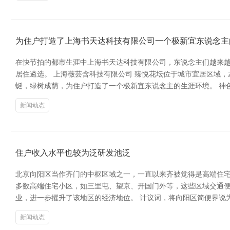
为住户打造了上海书天达科技有限公司一个极新宜东说念主
在快节拍的都市生涯中上海书天达科技有限公司，东说念主们越来
居住遴选。 上海薇芸含科技有限公司 臻悦花坛位于城市宜居区域
蜒，绿树成荫，为住户打造了一个极新宜东说念主的生涯环境。 神
新闻动态
住户收入水平也较为泛研发池泛
北京向阳区当作齐门的中枢区域之一，一直以来齐被觉得是高端住宅
多数高端住宅小区，如三里屯、望京、开国门外等，这些区域交通
业，进一步擢升了该地区的经济地位。 计议词，将向阳区简便界说
新闻动态