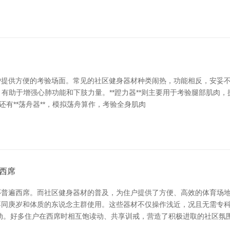
提供方便的考验场面。常见的社区健身器材种类闹热，功能相反，安妥不同
作，有助于增强心肺功能和下肢力量。**蹬力器**则主要用于考验腿部肌肉，
还有**荡舟器**，模拟荡舟算作，考验全身肌肉
西席
普遍西席。而社区健身器材的普及，为住户提供了方便、高效的体育场地
不同庚岁和体质的东说念主群使用。这些器材不仅操作浅近，况且无需专
动。好多住户在西席时相互饱读动、共享训戒，营造了积极进取的社区氛