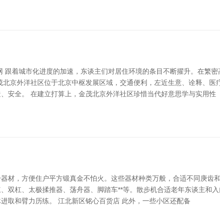
维修网 跟着城市化进度的加速，东谈主们对居住环境的条目不断擢升。在繁
茂北京外洋社区位于北京中枢发展区域，交通便利，左近生意、诠释、医
、安全。 在建立打算上，金茂北京外洋社区珍惜当代好意思学与实用性
器材，方便住户平方锻真金不怕火。这些器材种类万般，合适不同庚齿和体质
单杠、双杠、太极揉推器、荡舟器、脚踏车**等。散步机合适老年东谈主和
进取和臂力历练。 江北新区铭心百货店 此外，一些小区还配备