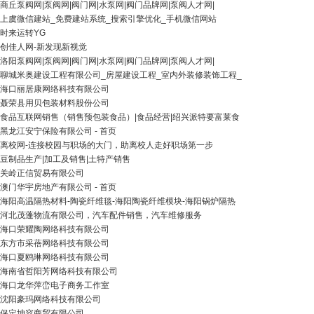
商丘泵阀网|泵阀网|阀门网|水泵网|阀门品牌网|泵阀人才网|
上虞微信建站_免费建站系统_搜索引擎优化_手机微信网站
时来运转YG
创佳人网-新发现新视觉
洛阳泵阀网|泵阀网|阀门网|水泵网|阀门品牌网|泵阀人才网|
聊城米奥建设工程有限公司_房屋建设工程_室内外装修装饰工程_
海口丽居康网络科技有限公司
聂荣县用贝包装材料股份公司
食品互联网销售（销售预包装食品）|食品经营|绍兴派特要富莱食
黑龙江安宁保险有限公司 - 首页
离校网-连接校园与职场的大门，助离校人走好职场第一步
豆制品生产|加工及销售|土特产销售
关岭正信贸易有限公司
澳门华宇房地产有限公司 - 首页
海阳高温隔热材料-陶瓷纤维毯-海阳陶瓷纤维模块-海阳锅炉隔热
河北茂蓬物流有限公司，汽车配件销售，汽车维修服务
海口荣耀陶网络科技有限公司
东方市采蓓网络科技有限公司
海口夏鸥琳网络科技有限公司
海南省哲阳芳网络科技有限公司
海口龙华萍峦电子商务工作室
沈阳豪玛网络科技有限公司
保定坤容商贸有限公司