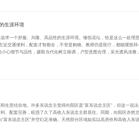
的生涯环境
越追求一个舒服、兴隆、高品性的生涯环境。臻悦花坛，恰是这么一处理
，左近交通便利，配套才智都全，不管是购物、教师仍是医疗，都能缓慈
色小心细节与品性，摄取当代化树立格调，户型贪图合理，采光透风淡雅
和生意结合地。许多东说念主觉得向阳区是“富东说念主区”，但这一说法
便利、配套完善，眩惑了久了高收入东说念主群居住。同期，向阳区亦然
为“富东说念主区”并空幻足准确。天然部分区域如实以高房价和高收入东