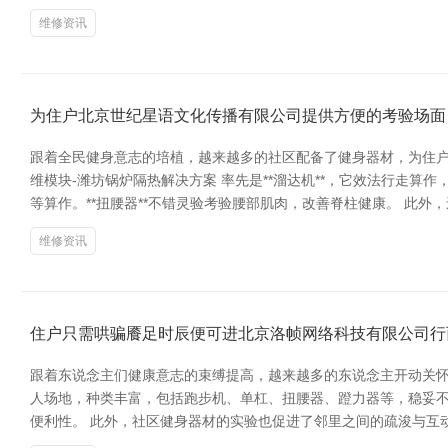
维修资讯
为住户北京世纪星语文化传播有限公司提供方便的考验场面
跟着全民健身意志的培植，越来越多的社区配备了健身器材，为住户
维模块-潍坊锅炉隔热解决方案 率先是**溜达机**，它效法行走算
等算作。**扭腰器**不错灵验考验腰部肌肉，改善脊柱健康。 此外，
维修资讯
住户只需哄骗餍足时辰便可进北京洛帧网络科技有限公司行
跟着东说念主们健康意志的束缚提高，越来越多的东说念主开动关怀
人场地，种类丰富，包括跑步机、单杠、扭腰器、蹬力器等，稳妥
便利性。 此外，社区健身器材的实验也促进了邻里之间的疏浚与互