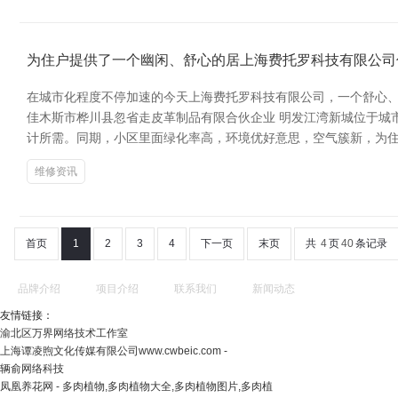
为住户提供了一个幽闲、舒心的居上海费托罗科技有限公司
在城市化程度不停加速的今天上海费托罗科技有限公司，一个舒心、
佳木斯市桦川县忽省走皮革制品有限合伙企业 明发江湾新城位于城
计所需。同期，小区里面绿化率高，环境优好意思，空气簇新，为住
维修资讯
首页
1
2
3
4
下一页
末页
共
4
页
40
条记录
品牌介绍
项目介绍
联系我们
新闻动态
友情链接：
渝北区万界网络技术工作室
上海谭凌煦文化传媒有限公司www.cwbeic.com -
辆俞网络科技
凤凰养花网 - 多肉植物,多肉植物大全,多肉植物图片,多肉植