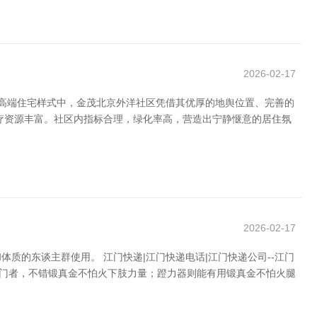
2026-02-17
密高端住宅样式中，金茂北京外洋社区凭借其优厚的地舆位置、完善的
疗资源丰富。社区内指标合理，绿化率高，营造出宁静惬意的居住氛
2026-02-17
的东谈主群使用。 江门快递|江门快递电话|江门快递公司--江门
入门者，不错锻真金不怕火下肢力量；蹬力器则能有用锻真金不怕火腿